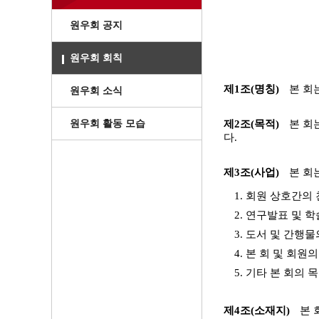
원우회 공지
원우회 회칙
제1조(명칭)
본 회
원우회 소식
원우회 활동 모습
제2조(목적)
본 회
다.
제3조(사업)
본 회
1. 회원 상호간의
2. 연구발표 및 
3. 도서 및 간행
4. 본 회 및 회
5. 기타 본 회의
제4조(소재지)
본 