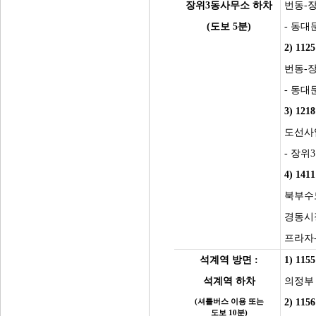
장위3동사무소 하차
번동-
(도보 5분)
- 동
2) 11
번동-
- 동
3) 12
도선사
- 장
4) 14
북부수
경동시
프라자
석계역 방면 :
1) 11
석계역 하차
의정부
(셔틀버스 이용 또는
2) 11
도보 10분)