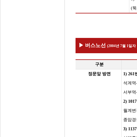
(
▶ 버스노선
(2004년 7월 1일
구분
정문앞 방면
1) 26
석계역
서부역
2) 10
월계변
종암경
3) 11