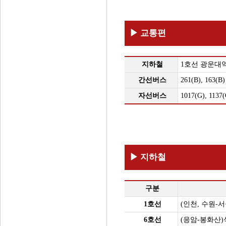
▶ 교통편
지하철
1호선 광운대역
간선버스
261(B), 163(B)
자선버스
1017(G), 1137
▶ 지하철
구분
1호선
(인천, 수원-
6호선
(응암-봉화산)