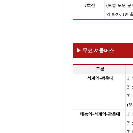
7호선
(도봉-노원-군
역 하차, 1번 
▶ 무료 셔틀버스
구분
석계역-광운대
1
2)
3
(
태능역-석계역-광운대
1
2)
3