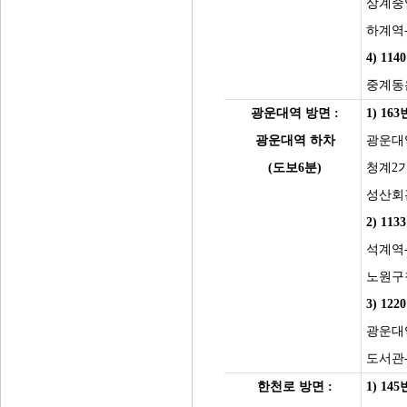
상계중
하계역
4) 11
중계동
광운대역 방면 :
1) 16
광운대역 하차
광운대
(도보6분)
청계2
성산회
2) 11
석계역
노원구
3) 12
광운대
도서관
한천로 방면 :
1) 14