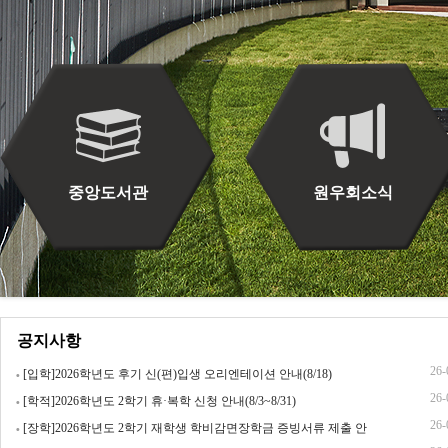
중앙도서관
원우회소식
공지사항
26-
[입학]2026학년도 후기 신(편)입생 오리엔테이션 안내(8/18)
26-
[학적]2026학년도 2학기 휴·복학 신청 안내(8/3~8/31)
26-
[장학]2026학년도 2학기 재학생 학비감면장학금 증빙서류 제출 안